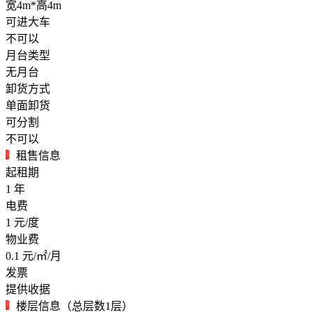
宽4m*高4m
可进大车
不可以
月台类型
无月台
卸货方式
单面卸货
可分割
不可以
租售信息
起租期
1
年
电费
1
元/度
物业费
0.1
元/㎡/月
发票
提供收据
楼层信息（总层数1层）