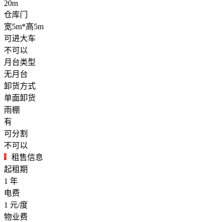
20m
仓库门
宽5m*高5m
可进大车
不可以
月台类型
无月台
卸货方式
单面卸货
雨棚
有
可分割
不可以
租售信息
起租期
1
年
电费
1
元/度
物业费