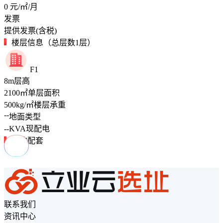
0
元/㎡/月
发票
提供发票(含税)
楼层信息（总层数1层）
F1
8
m
层高
2100
㎡
单层面积
500
kg/㎡
楼层承重
--
地面类型
--
KVA
现配电
周边配套
联系我们
资讯中心