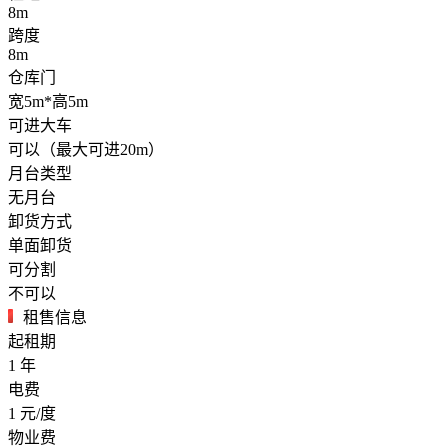
8m
跨度
8m
仓库门
宽5m*高5m
可进大车
可以（最大可进20m）
月台类型
无月台
卸货方式
单面卸货
可分割
不可以
租售信息
起租期
1
年
电费
1
元/度
物业费