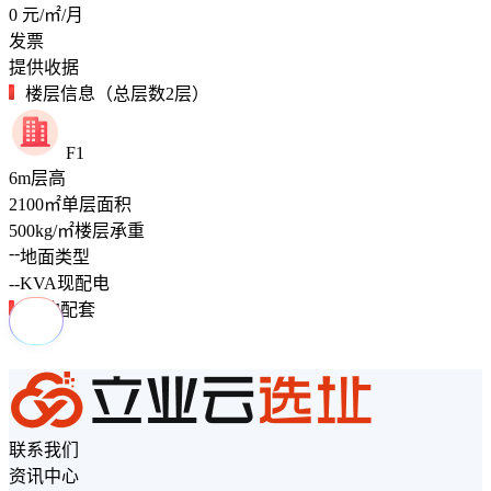
0
元/㎡/月
发票
提供收据
楼层信息（总层数2层）
F1
6
m
层高
2100
㎡
单层面积
500
kg/㎡
楼层承重
--
地面类型
--
KVA
现配电
周边配套
联系我们
资讯中心