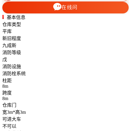
在线问
基本信息
仓库类型
平库
新旧程度
九成新
消防等级
戊
消防设施
消防栓系统
柱距
8m
跨度
8m
仓库门
宽3m*高3m
可进大车
不可以