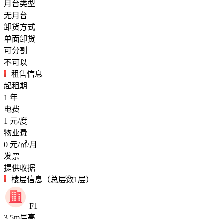
月台类型
无月台
卸货方式
单面卸货
可分割
不可以
租售信息
起租期
1
年
电费
1
元/度
物业费
0
元/㎡/月
发票
提供收据
楼层信息（总层数1层）
F1
3.5
m
层高