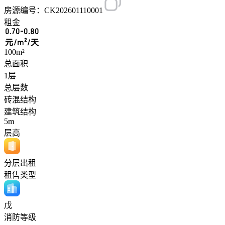
房源编号：CK202601110001
租金
0.70-0.80
元/m²/天
100m²
总面积
1层
总层数
砖混结构
建筑结构
5m
层高
分层出租
租售类型
戊
消防等级