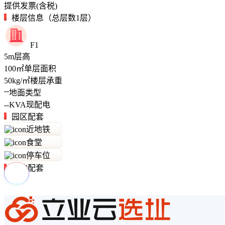
提供发票(含税)
楼层信息（总层数1层）
F1
5
m
层高
100
㎡
单层面积
50
kg/㎡
楼层承重
--
地面类型
--
KVA
现配电
园区配套
近地铁
食堂
停车位
周边配套