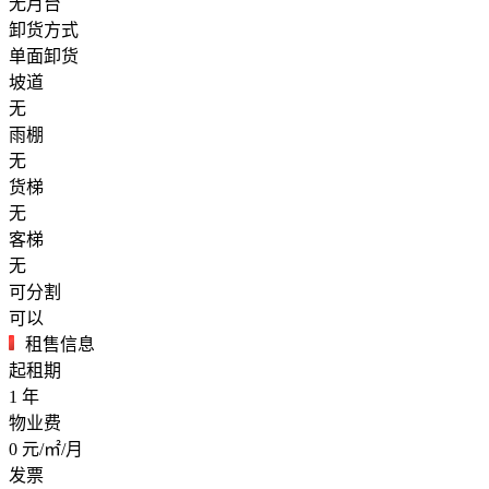
无月台
卸货方式
单面卸货
坡道
无
雨棚
无
货梯
无
客梯
无
可分割
可以
租售信息
起租期
1
年
物业费
0
元/㎡/月
发票