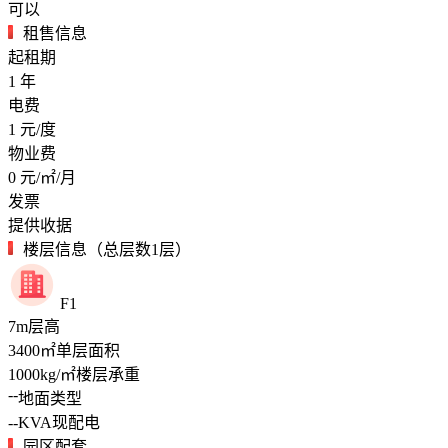
可以
租售信息
起租期
1
年
电费
1
元/度
物业费
0
元/㎡/月
发票
提供收据
楼层信息（总层数1层）
F1
7
m
层高
3400
㎡
单层面积
1000
kg/㎡
楼层承重
--
地面类型
--
KVA
现配电
园区配套