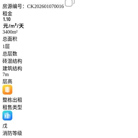
房源编号：CK202601070016
租金
1.10
元/m²/天
3400m²
总面积
1层
总层数
砖混结构
建筑结构
7m
层高
整栋出租
租售类型
戊
消防等级