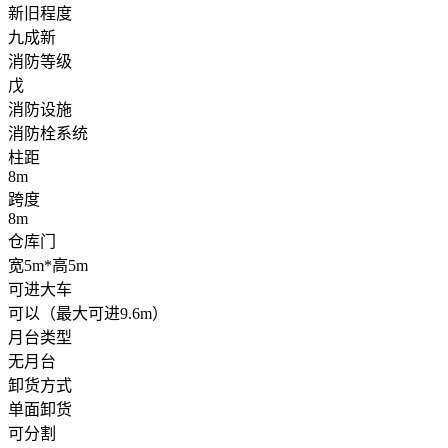
新旧程度
九成新
消防等级
戊
消防设施
消防栓系统
柱距
8m
跨度
8m
仓库门
宽5m*高5m
可进大车
可以（最大可进9.6m）
月台类型
无月台
卸货方式
单面卸货
可分割