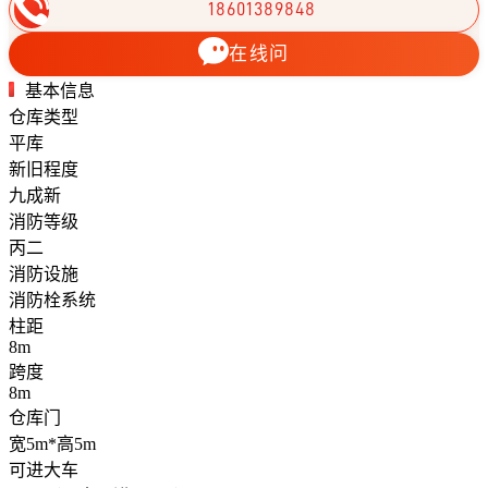
18601389848
在线问
基本信息
仓库类型
平库
新旧程度
九成新
消防等级
丙二
消防设施
消防栓系统
柱距
8m
跨度
8m
仓库门
宽5m*高5m
可进大车