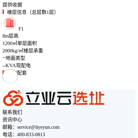
提供收据
楼层信息（总层数1层）
F1
8
m
层高
1200
㎡
单层面积
2000
kg/㎡
楼层承重
--
地面类型
--
KVA
现配电
周边配套
联系我们
资讯中心
邮箱：service@liyeyun.com
电话：400-833-0813