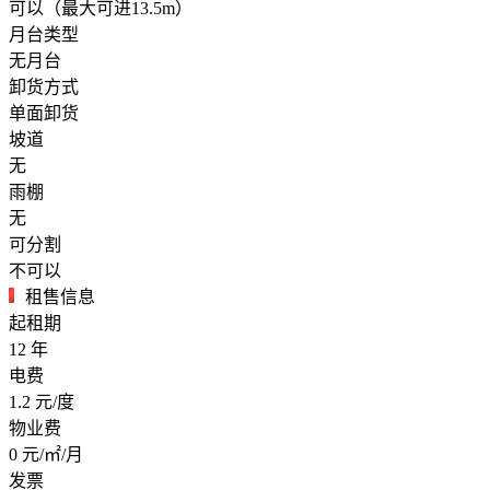
可以（最大可进13.5m）
月台类型
无月台
卸货方式
单面卸货
坡道
无
雨棚
无
可分割
不可以
租售信息
起租期
12
年
电费
1.2
元/度
物业费
0
元/㎡/月
发票