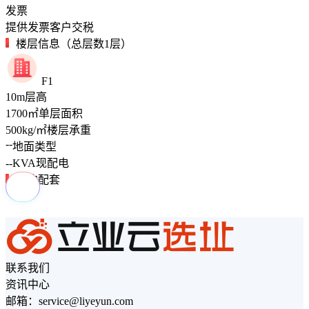
发票
提供发票客户交税
楼层信息（总层数1层）
F1
10
m
层高
1700
㎡
单层面积
500
kg/㎡
楼层承重
--
地面类型
--
KVA
现配电
周边配套
联系我们
资讯中心
邮箱：service@liyeyun.com