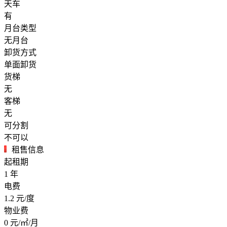
天车
有
月台类型
无月台
卸货方式
单面卸货
货梯
无
客梯
无
可分割
不可以
租售信息
起租期
1
年
电费
1.2
元/度
物业费
0
元/㎡/月