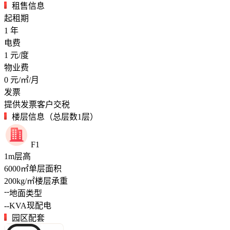
租售信息
起租期
1
年
电费
1
元/度
物业费
0
元/㎡/月
发票
提供发票客户交税
楼层信息（总层数1层）
F1
1
m
层高
6000
㎡
单层面积
200
kg/㎡
楼层承重
--
地面类型
--
KVA
现配电
园区配套