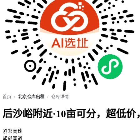
首页
/
北京仓库出租
/
仓库详情
后沙峪附近·10亩可分，超低
紧邻高速
紧邻国道