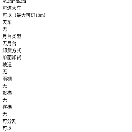
宽3m*高3m
可进大车
可以（最大可进10m）
天车
无
月台类型
无月台
卸货方式
单面卸货
坡道
无
雨棚
无
货梯
无
客梯
无
可分割
可以