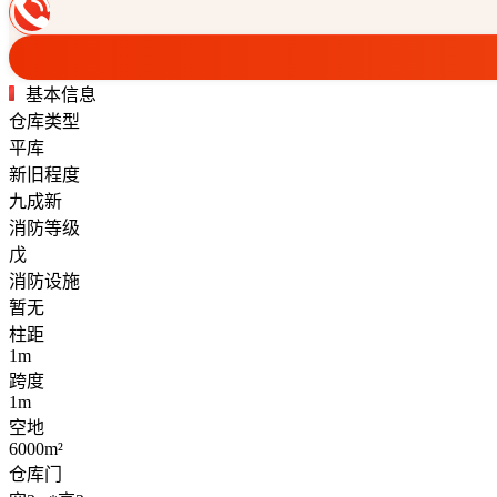
基本信息
仓库类型
平库
新旧程度
九成新
消防等级
戊
消防设施
暂无
柱距
1m
跨度
1m
空地
6000m²
仓库门