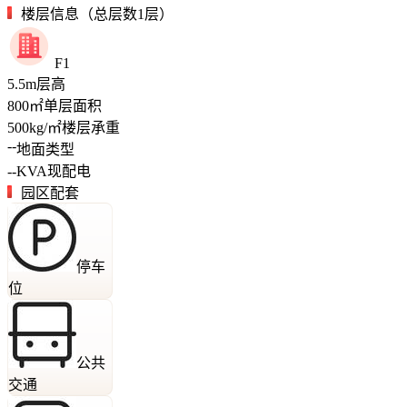
楼层信息（总层数1层）
F1
5.5
m
层高
800
㎡
单层面积
500
kg/㎡
楼层承重
--
地面类型
--
KVA
现配电
园区配套
停车
位
公共
交通