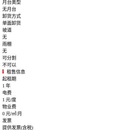
月台类型
无月台
卸货方式
单面卸货
坡道
无
雨棚
无
可分割
不可以
租售信息
起租期
1
年
电费
1
元/度
物业费
0
元/㎡/月
发票
提供发票(含税)