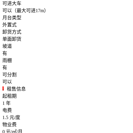
可进大车
可以（最大可进17m）
月台类型
外置式
卸货方式
单面卸货
坡道
有
雨棚
有
可分割
可以
租售信息
起租期
1
年
电费
1.5
元/度
物业费
0
元/㎡/月