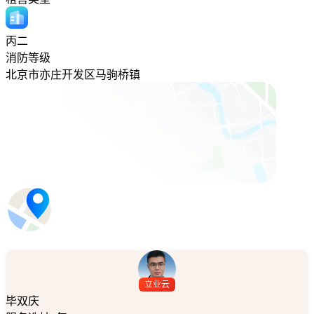
丙二
消防等级
北京市亦庄开发区马驹桥镇
立业云
毕双庆