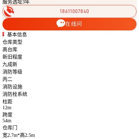
服务选址3年
18611007840
在线问
基本信息
仓库类型
高台库
新旧程度
九成新
消防等级
丙二
消防设施
消防栓系统
柱距
12m
跨度
54m
仓库门
宽2.7m*高2.5m