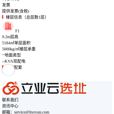
发票
提供发票(含税)
楼层信息（总层数1层）
F1
9.2
m
层高
5184
㎡
单层面积
5000
kg/㎡
楼层承重
--
地面类型
--
KVA
现配电
周边配套
联系我们
资讯中心
邮箱：service@liyeyun.com