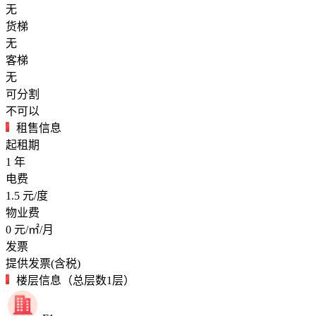
无
货梯
无
客梯
无
可分割
不可以
租售信息
起租期
1
年
电费
1.5
元/度
物业费
0
元/㎡/月
发票
提供发票(含税)
楼层信息（总层数1层）