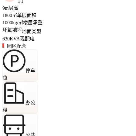
F1
9
m
层高
1800
㎡
单层面积
1000
kg/㎡
楼层承重
环氧地坪
地面类型
630
KVA
现配电
园区配套
停车
位
办公
楼
公共