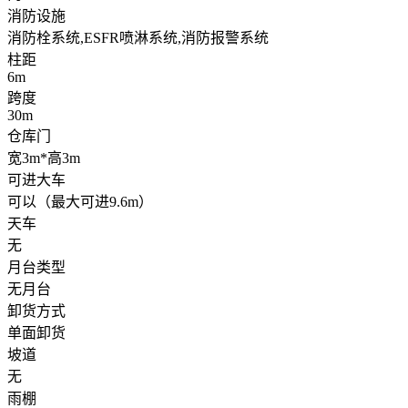
消防设施
消防栓系统,ESFR喷淋系统,消防报警系统
柱距
6m
跨度
30m
仓库门
宽3m*高3m
可进大车
可以（最大可进9.6m）
天车
无
月台类型
无月台
卸货方式
单面卸货
坡道
无
雨棚