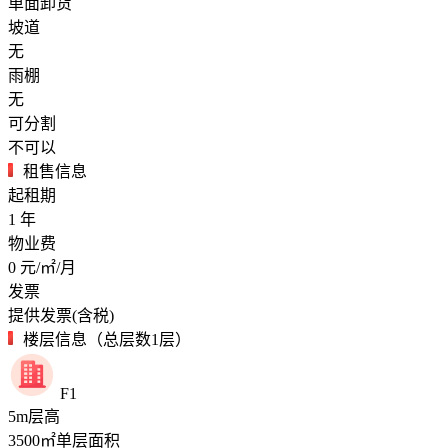
单面卸货
坡道
无
雨棚
无
可分割
不可以
租售信息
起租期
1
年
物业费
0
元/㎡/月
发票
提供发票(含税)
楼层信息（总层数1层）
F1
5
m
层高
3500
㎡
单层面积