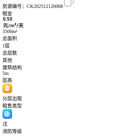
房源编号：CK202512120008
租金
0.50
元/m²/天
3500m²
总面积
1层
总层数
其他
建筑结构
5m
层高
分层出租
租售类型
戊
消防等级