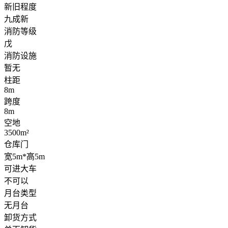
新旧程度
九成新
消防等级
戊
消防设施
暂无
柱距
8m
跨度
8m
空地
3500m²
仓库门
宽5m*高5m
可进大车
不可以
月台类型
无月台
卸货方式