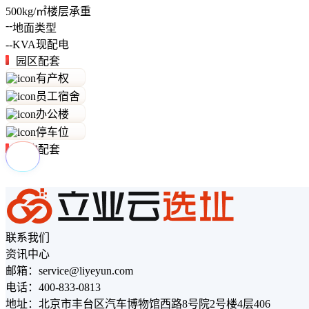
500
kg/㎡
楼层承重
--
地面类型
--
KVA
现配电
园区配套
有产权
员工宿舍
办公楼
停车位
周边配套
联系我们
资讯中心
邮箱：service@liyeyun.com
电话：400-833-0813
地址：北京市丰台区汽车博物馆西路8号院2号楼4层406