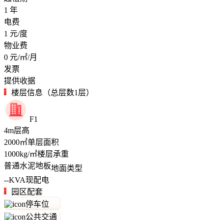
1
年
电费
1
元/度
物业费
0
元/㎡/月
发票
提供收据
楼层信息（总层数1层）
F1
4
m
层高
2000
㎡
单层面积
1000
kg/㎡
楼层承重
普通水泥地板
地面类型
--
KVA
现配电
园区配套
停车位
公共交通