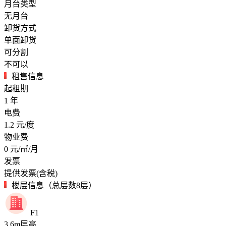
月台类型
无月台
卸货方式
单面卸货
可分割
不可以
租售信息
起租期
1
年
电费
1.2
元/度
物业费
0
元/㎡/月
发票
提供发票(含税)
楼层信息（总层数8层）
F1
3.6
m
层高