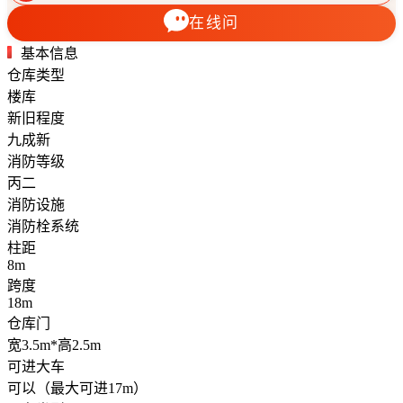
在线问
基本信息
仓库类型
楼库
新旧程度
九成新
消防等级
丙二
消防设施
消防栓系统
柱距
8m
跨度
18m
仓库门
宽3.5m*高2.5m
可进大车
可以（最大可进17m）