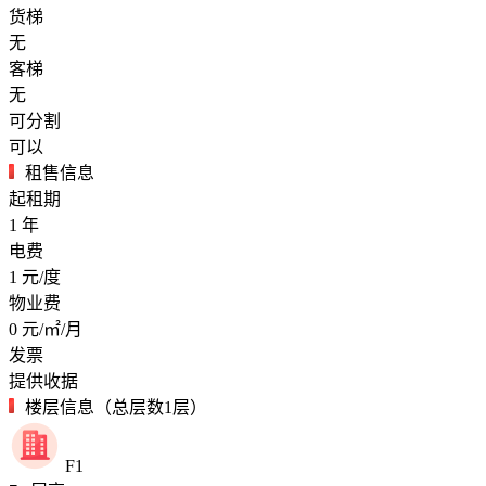
货梯
无
客梯
无
可分割
可以
租售信息
起租期
1
年
电费
1
元/度
物业费
0
元/㎡/月
发票
提供收据
楼层信息（总层数1层）
F1