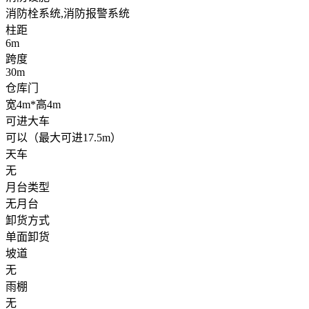
消防栓系统,消防报警系统
柱距
6m
跨度
30m
仓库门
宽4m*高4m
可进大车
可以（最大可进17.5m）
天车
无
月台类型
无月台
卸货方式
单面卸货
坡道
无
雨棚
无