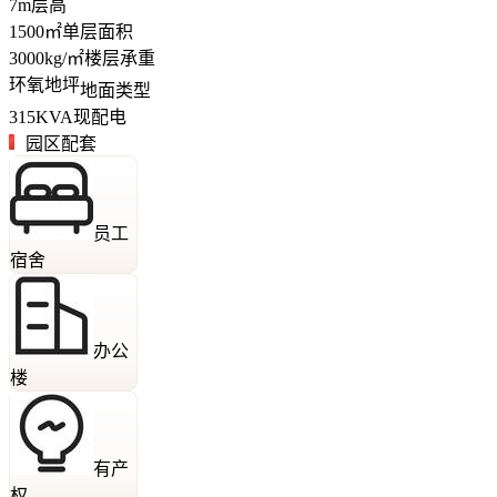
7
m
层高
1500
㎡
单层面积
3000
kg/㎡
楼层承重
环氧地坪
地面类型
315
KVA
现配电
园区配套
员工
宿舍
办公
楼
有产
权