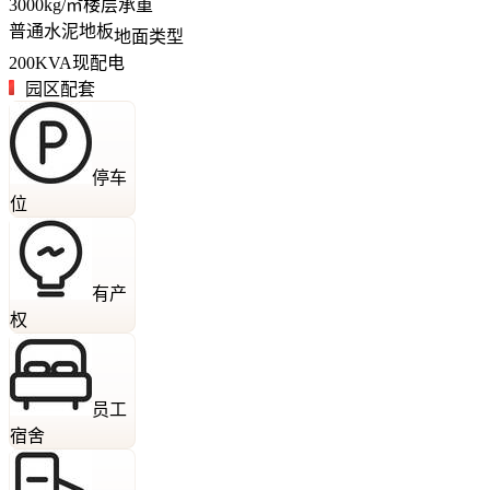
3000
kg/㎡
楼层承重
普通水泥地板
地面类型
200
KVA
现配电
园区配套
停车
位
有产
权
员工
宿舍