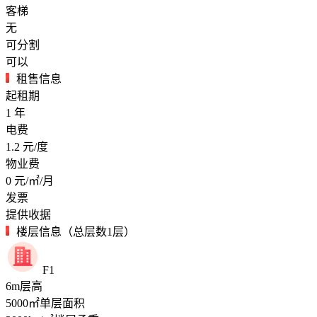
客梯
无
可分割
可以
租售信息
起租期
1
年
电费
1.2
元/度
物业费
0
元/㎡/月
发票
提供收据
楼层信息（总层数1层）
F1
6
m
层高
5000
㎡
单层面积