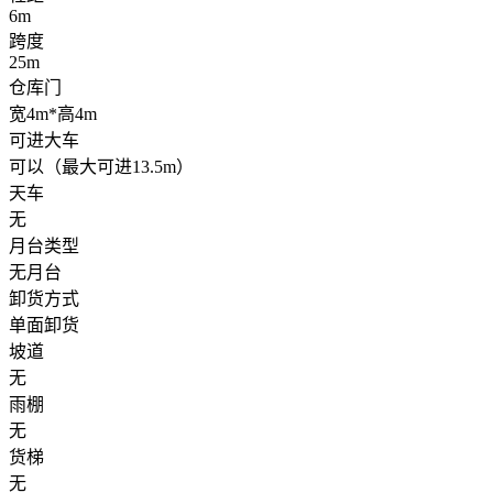
6m
跨度
25m
仓库门
宽4m*高4m
可进大车
可以（最大可进13.5m）
天车
无
月台类型
无月台
卸货方式
单面卸货
坡道
无
雨棚
无
货梯
无