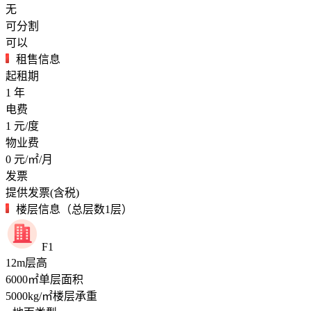
无
可分割
可以
租售信息
起租期
1
年
电费
1
元/度
物业费
0
元/㎡/月
发票
提供发票(含税)
楼层信息（总层数1层）
F1
12
m
层高
6000
㎡
单层面积
5000
kg/㎡
楼层承重
--