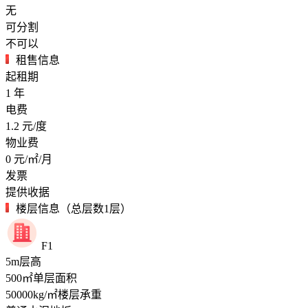
无
可分割
不可以
租售信息
起租期
1
年
电费
1.2
元/度
物业费
0
元/㎡/月
发票
提供收据
楼层信息（总层数1层）
F1
5
m
层高
500
㎡
单层面积
50000
kg/㎡
楼层承重