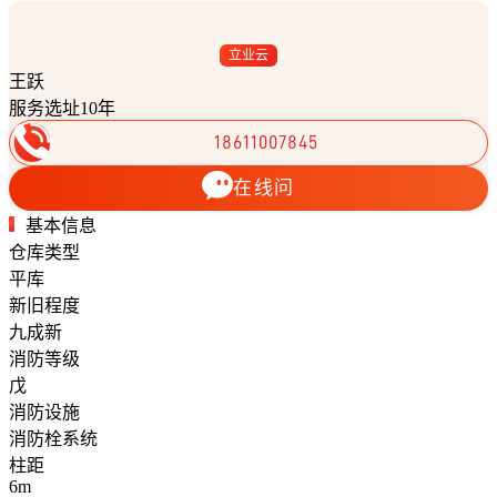
立业云
王跃
服务选址10年
18611007845
在线问
基本信息
仓库类型
平库
新旧程度
九成新
消防等级
戊
消防设施
消防栓系统
柱距
6m