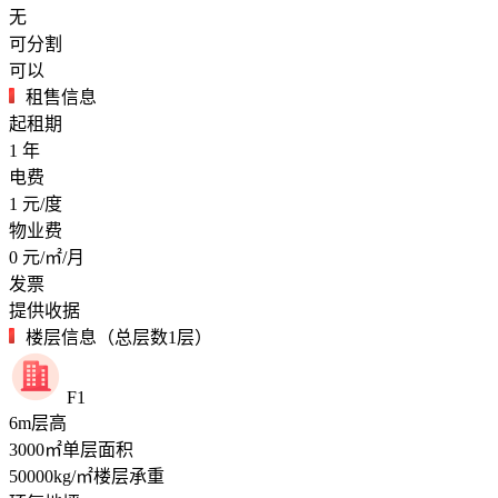
无
可分割
可以
租售信息
起租期
1
年
电费
1
元/度
物业费
0
元/㎡/月
发票
提供收据
楼层信息（总层数1层）
F1
6
m
层高
3000
㎡
单层面积
50000
kg/㎡
楼层承重