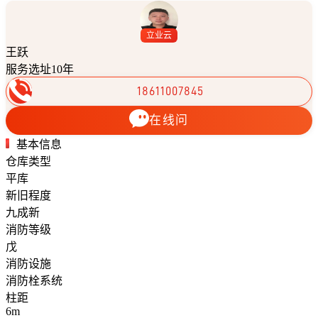
立业云
王跃
服务选址10年
18611007845
在线问
基本信息
仓库类型
平库
新旧程度
九成新
消防等级
戊
消防设施
消防栓系统
柱距
6m