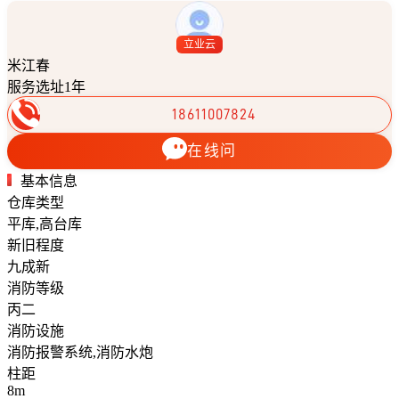
立业云
米江春
服务选址1年
18611007824
在线问
基本信息
仓库类型
平库,高台库
新旧程度
九成新
消防等级
丙二
消防设施
消防报警系统,消防水炮
柱距
8m