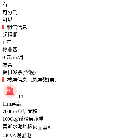
有
可分割
可以
租售信息
起租期
1
年
物业费
0
元/㎡/月
发票
提供发票(含税)
楼层信息（总层数1层）
F1
11
m
层高
7000
㎡
单层面积
1000
kg/㎡
楼层承重
普通水泥地板
地面类型
--
KVA
现配电