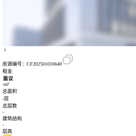
房源编号：CF202501016640
租金
面议
-m²
总面积
-层
总层数
-
建筑结构
-
层高