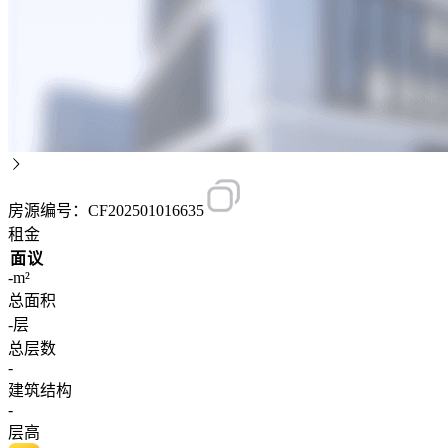
房源编号：CF202501016635
租金
面议
-m²
总面积
-层
总层数
-
建筑结构
-
层高