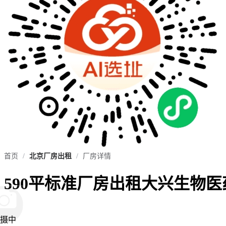
首页
/
北京厂房出租
/
厂房详情
590平标准厂房出租大兴生物
摄中