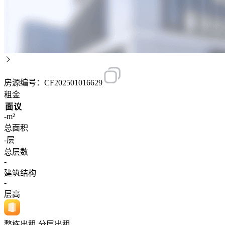
房源编号：CF202501016629
租金
面议
-m²
总面积
-层
总层数
-
建筑结构
-
层高
整栋出租,分层出租