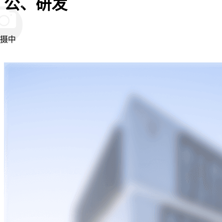
公、研发
摄中