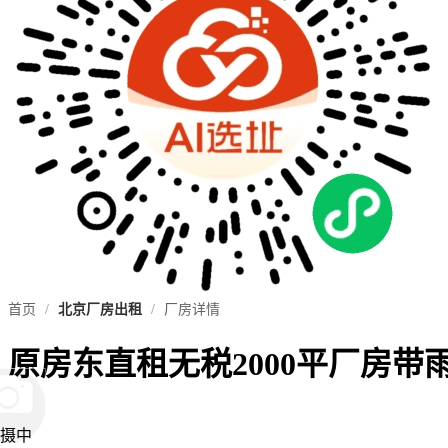
首页
/
北京厂房出租
/
厂房详情
原房东直租无税2000平厂房带
摄中