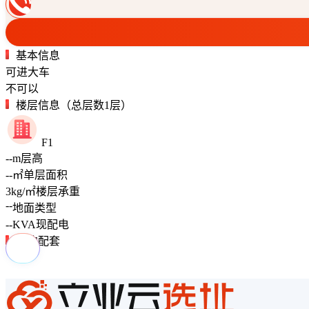
基本信息
可进大车
不可以
楼层信息（总层数1层）
F1
--
m
层高
--
㎡
单层面积
3
kg/㎡
楼层承重
--
地面类型
--
KVA
现配电
周边配套