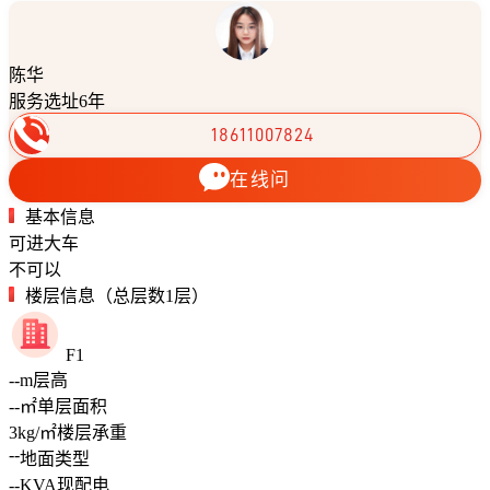
陈华
服务选址6年
18611007824
在线问
基本信息
可进大车
不可以
楼层信息（总层数1层）
F1
--
m
层高
--
㎡
单层面积
3
kg/㎡
楼层承重
--
地面类型
--
KVA
现配电