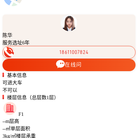
陈华
服务选址6年
18611007824
在线问
基本信息
可进大车
不可以
楼层信息（总层数1层）
F1
--
m
层高
--
㎡
单层面积
3
kg/㎡
楼层承重