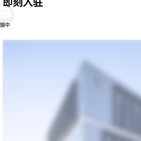
即刻入驻
摄中