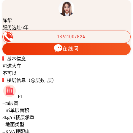
陈华
服务选址6年
18611007824
在线问
基本信息
可进大车
不可以
楼层信息（总层数1层）
F1
--
m
层高
--
㎡
单层面积
3
kg/㎡
楼层承重
--
地面类型
--
KVA
现配电