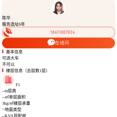
陈华
服务选址6年
18611007824
在线问
基本信息
可进大车
不可以
楼层信息（总层数1层）
F1
--
m
层高
--
㎡
单层面积
3
kg/㎡
楼层承重
--
地面类型
--
KVA
现配电