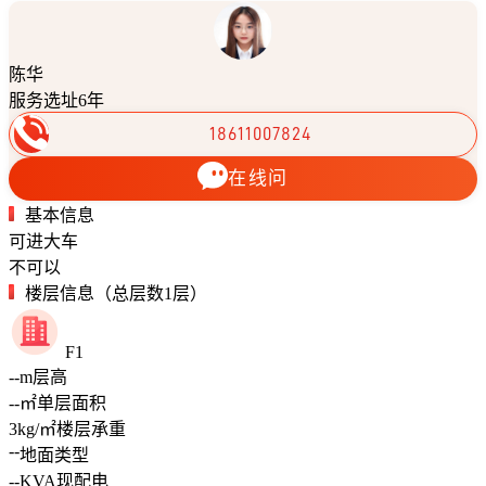
陈华
服务选址6年
18611007824
在线问
基本信息
可进大车
不可以
楼层信息（总层数1层）
F1
--
m
层高
--
㎡
单层面积
3
kg/㎡
楼层承重
--
地面类型
--
KVA
现配电