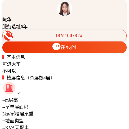
陈华
服务选址6年
18611007824
在线问
基本信息
可进大车
不可以
楼层信息（总层数4层）
F1
--
m
层高
--
㎡
单层面积
3
kg/㎡
楼层承重
--
地面类型
--
KVA
现配电