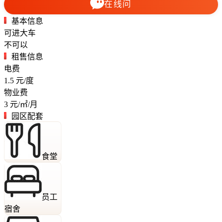
在线问
基本信息
可进大车
不可以
租售信息
电费
1.5
元/度
物业费
3
元/㎡/月
园区配套
食堂
员工
宿舍