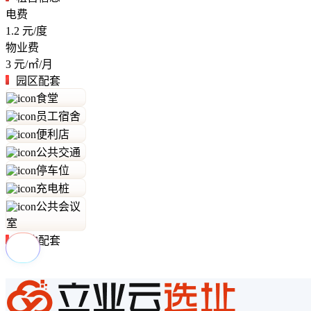
电费
1.2
元/度
物业费
3
元/㎡/月
园区配套
食堂
员工宿舍
便利店
公共交通
停车位
充电桩
公共会议
室
周边配套