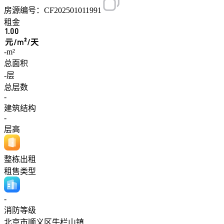
房源编号：CF202501011991
租金
1.00
元/m²/天
-m²
总面积
-层
总层数
-
建筑结构
-
层高
整栋出租
租售类型
-
消防等级
北京市顺义区牛栏山镇