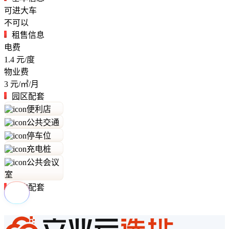
可进大车
不可以
租售信息
电费
1.4
元/度
物业费
3
元/㎡/月
园区配套
便利店
公共交通
停车位
充电桩
公共会议
室
周边配套