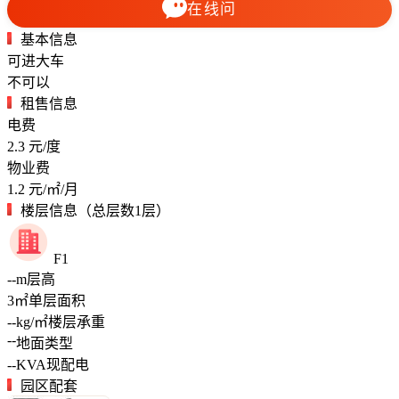
在线问
基本信息
可进大车
不可以
租售信息
电费
2.3
元/度
物业费
1.2
元/㎡/月
楼层信息（总层数1层）
F1
--
m
层高
3
㎡
单层面积
--
kg/㎡
楼层承重
--
地面类型
--
KVA
现配电
园区配套