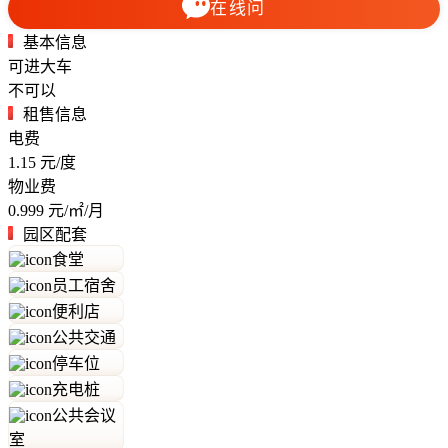
在线问
基本信息
可进大车
不可以
租售信息
电费
1.15
元/度
物业费
0.999
元/㎡/月
园区配套
食堂
员工宿舍
便利店
公共交通
停车位
充电桩
公共会议
室