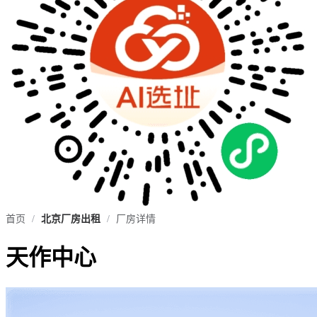
首页
/
北京厂房出租
/
厂房详情
天作中心