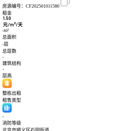
房源编号：CF202501011580
租金
1.50
元/m²/天
-m²
总面积
-层
总层数
-
建筑结构
-
层高
整栋出租
租售类型
-
消防等级
北京市顺义区石园街道