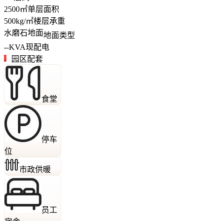
2500
㎡
单层面积
500
kg/㎡
楼层承重
水磨石地面
地面类型
--
KVA
现配电
园区配套
食堂
停车
位
市政供暖
员工