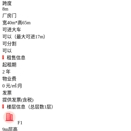
跨度
8m
厂房门
宽40m*高65m
可进大车
可以（最大可进17m）
可分割
可以
租售信息
起租期
2
年
物业费
0
元/㎡/月
发票
提供发票(含税)
楼层信息（总层数1层）
F1
9
m
层高