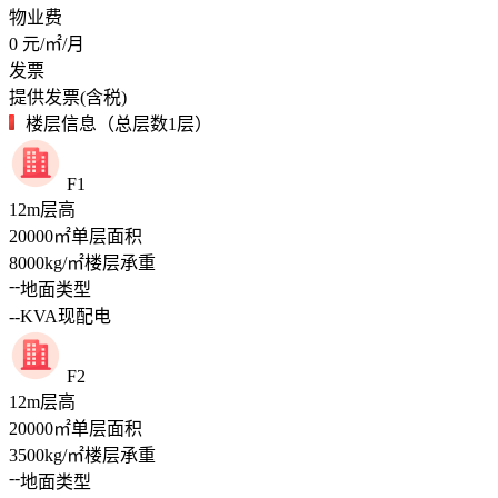
物业费
0
元/㎡/月
发票
提供发票(含税)
楼层信息（总层数1层）
F1
12
m
层高
20000
㎡
单层面积
8000
kg/㎡
楼层承重
--
地面类型
--
KVA
现配电
F2
12
m
层高
20000
㎡
单层面积
3500
kg/㎡
楼层承重
--
地面类型